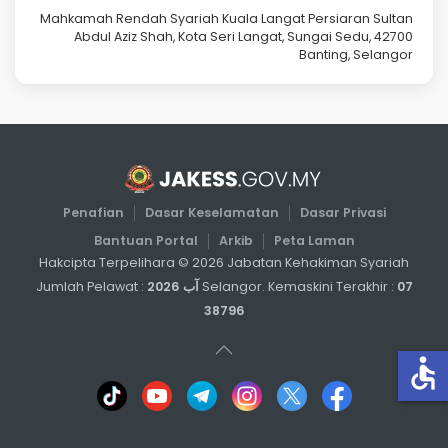
Mahkamah Rendah Syariah Kuala Langat Persiaran Sultan
Abdul Aziz Shah, Kota Seri Langat, Sungai Sedu, 42700
Banting, Selangor
Penafian
Dasar Keselamatan
Dasar Privasi
Bantuan Portal
Arkib
Peta Laman
Hakcipta Terpelihara ©
2026
Jabatan Kehakiman Syariah
07 آب 2026
Selangor. Kemaskini Terakhir :
Jumlah Pelawat :
38796
accessible