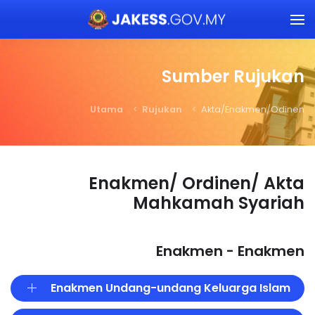
Skip to main content
Sumber Rujukan
Utama
Rujukan
Akta/Enakmen/Odinen
Enakmen/ Ordinen/ Akta
Mahkamah Syariah
Enakmen - Enakmen
Enakmen Undang-undang Keluarga Islam