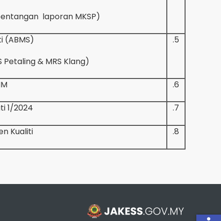
(Menguruskan dokumen & pembentangan laporan MKSP)
ti (ABMS)
5.
(MTS, MRS Gombak Barat, MRS Petaling & MRS Klang)
IM
6.
ti 1/2024
7.
 Kualiti
8.