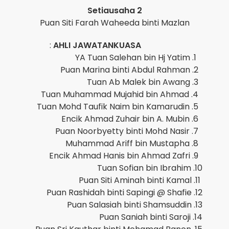
Setiausaha 2
Puan Siti Farah Waheeda binti Mazlan
:
AHLI 
1. Y
2. P
3. 
4. T
5. Tu
6. E
7. P
8. M
9. E
10.
11. 
12. 
13. 
14.