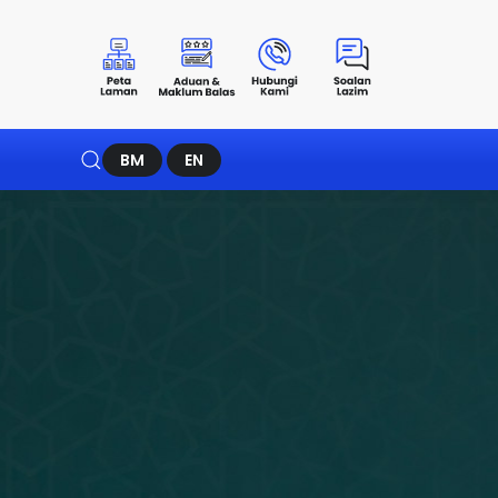
BM
EN