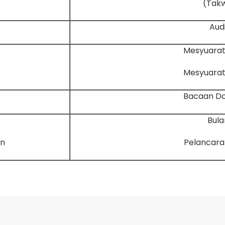
Audi
Mesyuarat 
Mesyuarat 
Bacaan Do
Bula
an
Pelancaran