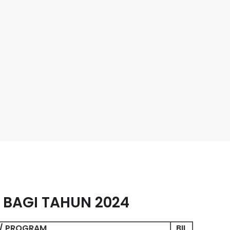
Puan Sri Kauthar binti Mohamad Banon
 Puan Ana Faiza binti Md Nor
Puan Siti Aminah binti Hussain
 Tuan Aris Fadhilah bin Ramli
 Tuan Mohd Soleh bin Bahari
 Tuan Faizarul Nizam bin Azhari
Puan Noor Anisah binti Tuyot @ Suyot
 Puan Nurfaseha binti Sabaruddin
 Puan Nor Rodiah binti Mohd Ali
S
BAGI TAHUN 2024
I/ PROGRAM
BIL