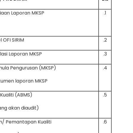
iaan Laporan MKSP
1.
 OFI SIRIM
2.
lasi Laporan MKSP
3.
mula Pengurusan (MKSP)
4.
kumen laporan MKSP
ualiti (ABMS)
5.
(bagi lokasi yang akan diaudit)
/ Pemantapan Kualiti
6.