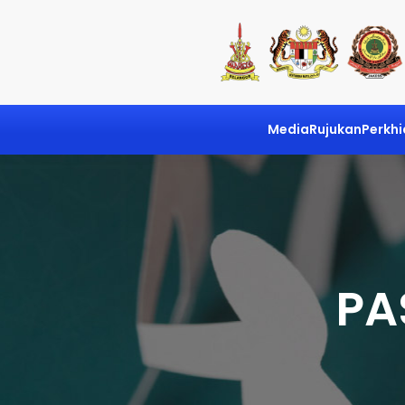
Media
Rujukan
Perkh
PA