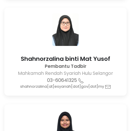
Shahnorzalina binti Mat Yusof
Pembantu Tadbir
Mahkamah Rendah Syariah Hulu Selangor
03-60641325
shahnorzalina[at]esyariah[dot]gov[dot]my