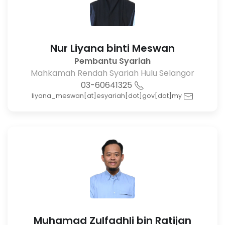
Nur Liyana binti Meswan
Pembantu Syariah
Mahkamah Rendah Syariah Hulu Selangor
03-60641325
liyana_meswan[at]esyariah[dot]gov[dot]my
Muhamad Zulfadhli bin Ratijan