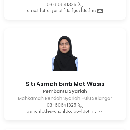
03-60641325
anisah[at]esyariah[dot]gov[dot]my
Siti Asmah binti Mat Wasis
Pembantu Syariah
Mahkamah Rendah Syariah Hulu Selangor
03-60641325
asmah[at]esyariah[dot]gov[dot]my