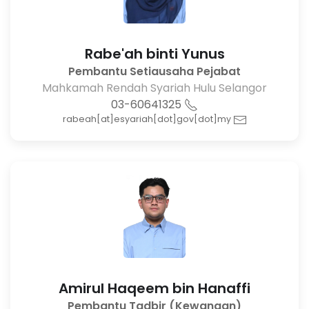
Rabe'ah binti Yunus
Pembantu Setiausaha Pejabat
Mahkamah Rendah Syariah Hulu Selangor
03-60641325
rabeah[at]esyariah[dot]gov[dot]my
Amirul Haqeem bin Hanaffi
Pembantu Tadbir (Kewangan)