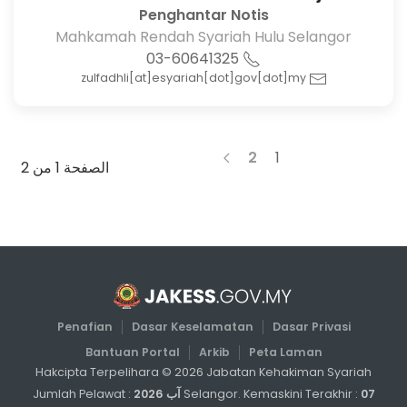
Penghantar Notis
Mahkamah Rendah Syariah Hulu Selangor
03-60641325
zulfadhli[at]esyariah[dot]gov[dot]my
2
1
الصفحة 1 من 2
Penafian
Dasar Keselamatan
Dasar Privasi
Bantuan Portal
Arkib
Peta Laman
Hakcipta Terpelihara ©
2026
Jabatan Kehakiman Syariah
07 آب 2026
Selangor. Kemaskini Terakhir :
Jumlah Pelawat :