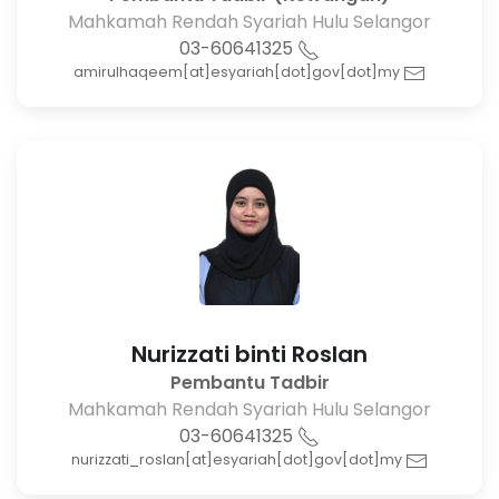
Mahkamah Rendah Syariah Hulu Selangor
03-60641325
amirulhaqeem[at]esyariah[dot]gov[dot]my
Nurizzati binti Roslan
Pembantu Tadbir
Mahkamah Rendah Syariah Hulu Selangor
03-60641325
nurizzati_roslan[at]esyariah[dot]gov[dot]my