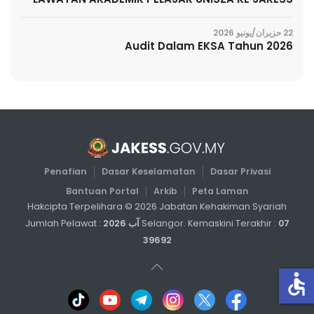
22 حزيران/يونيو 2026
Audit Dalam EKSA Tahun 2026
Penafian
Dasar Keselamatan
Dasar Privasi
Bantuan Portal
Arkib
Peta Laman
Hakcipta Terpelihara ©
2026
Jabatan Kehakiman Syariah
07 آب 2026
Selangor. Kemaskini Terakhir :
Jumlah Pelawat :
39692
accessible