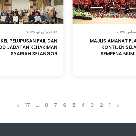
07 تموز/يوليو 2025
KEL PELUPUSAN FAIL DAN
MAJLIS AMANAT FL
OD JABATAN KEHAKIMAN
KONTIJEN SE
SYARIAH SELANGOR
SEMPENA MUM'
17
…
8
7
6
5
4
3
2
1