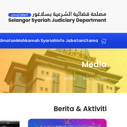
Skip to main content
idmatan
Mahkamah Syariah
Info Jabatan
Utama
Media
Utama
Media
Berita Terkini
Berita & Aktiviti