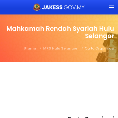
Skip to main content
Mahkamah Rendah Syariah Hulu
Selangor
Utama
MRS Hulu Selangor
Carta Organisasi