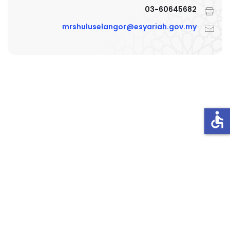
03-60645682
mrshuluselangor@esyariah.gov.my
accessible
Penafian
Dasar Keselamatan
Dasar Privasi
Bantuan Portal
Arkib
Peta Laman