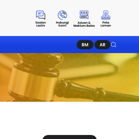
BM
AR