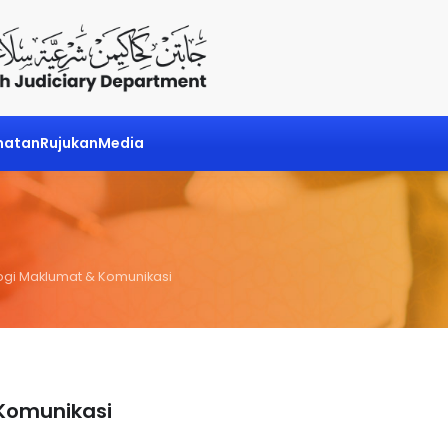
matan
Rujukan
Media
ogi Maklumat & Komunikasi
Komunikasi