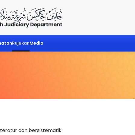
matan
Rujukan
Media
eratur dan bersistematik