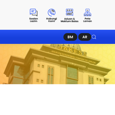
BM
AR