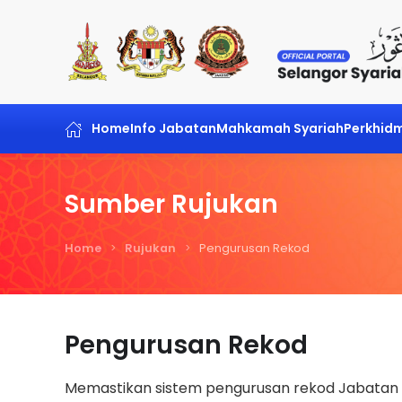
Skip to main content
Home
Info Jabatan
Mahkamah Syariah
Perkhid
Sumber Rujukan
Home
Rujukan
Pengurusan Rekod
Pengurusan Rekod
Memastikan sistem pengurusan rekod Jabatan t