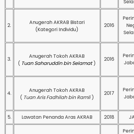
Sela
Peri
Anugerah AKRAB Bistari
2.
2016
Neg
(Kategori Individu)
Sela
Peri
Anugerah Tokoh AKRAB
3.
2016
Jab
(
Tuan Saharuddin bin Selamat
)
Peri
Anugerah Tokoh AKRAB
4.
2017
Jab
(
Tuan Aris Fadhilah bin Ramli
)
5.
Lawatan Penanda Aras AKRAB
2018
JA
Peri