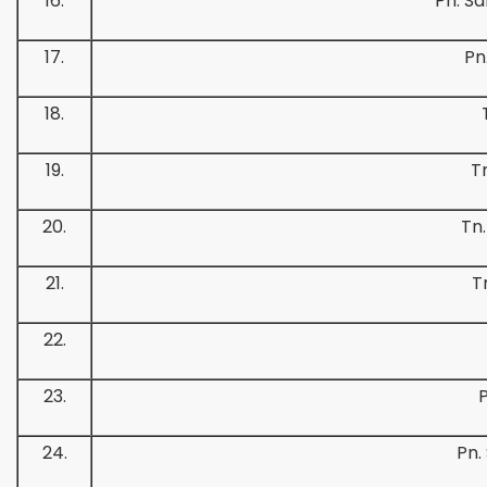
16.
Pn. Sa
17.
Pn
18.
19.
Tn
20.
Tn.
21.
T
22.
23.
P
24.
Pn.