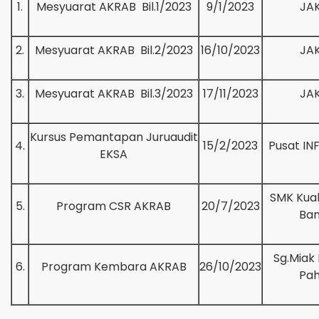
1.
Mesyuarat AKRAB Bil.1/2023
9/1/2023
JA
2.
Mesyuarat AKRAB Bil.2/2023
16/10/2023
JA
3.
Mesyuarat AKRAB Bil.3/2023
17/11/2023
JA
Kursus Pemantapan Juruaudit
4.
15/2/2023
Pusat IN
EKSA
SMK Kual
5.
Program CSR AKRAB
20/7/2023
Ban
Sg.Miak
6.
Program Kembara AKRAB
26/10/2023
Pa