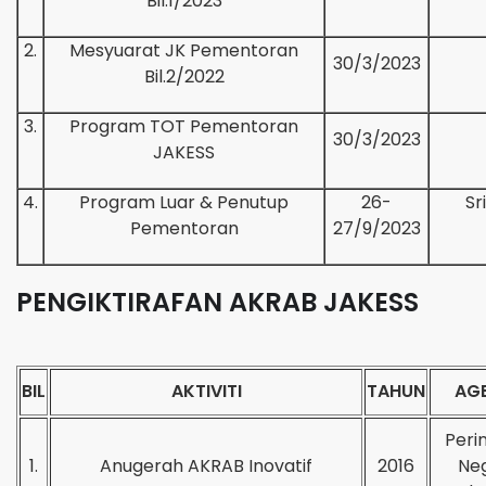
Bil.1/2023
2.
Mesyuarat JK Pementoran
30/3/2023
Bil.2/2022
3.
Program TOT Pementoran
30/3/2023
JAKESS
4.
Program Luar & Penutup
26-
Sr
Pementoran
27/9/2023
PENGIKTIRAFAN AKRAB JAKESS
BIL
AKTIVITI
TAHUN
AGE
Peri
1.
Anugerah AKRAB Inovatif
2016
Neg