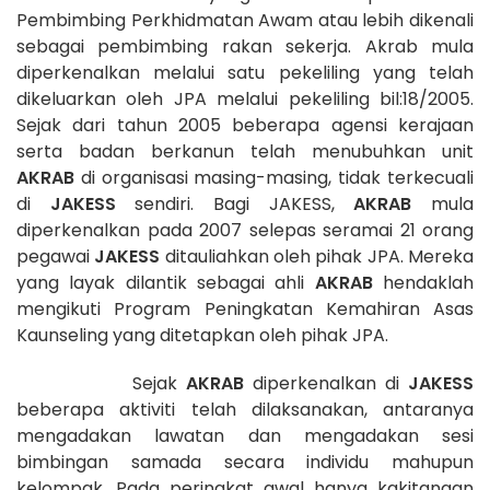
Pembimbing Perkhidmatan Awam atau lebih dikenali
sebagai pembimbing rakan sekerja. Akrab mula
diperkenalkan melalui satu pekeliling yang telah
dikeluarkan oleh JPA melalui pekeliling bil:18/2005.
Sejak dari tahun 2005 beberapa agensi kerajaan
serta badan berkanun telah menubuhkan unit
AKRAB
di organisasi masing-masing, tidak terkecuali
di
JAKESS
sendiri. Bagi JAKESS,
AKRAB
mula
diperkenalkan pada 2007 selepas seramai 21 orang
pegawai
JAKESS
ditauliahkan oleh pihak JPA. Mereka
yang layak dilantik sebagai ahli
AKRAB
hendaklah
mengikuti Program Peningkatan Kemahiran Asas
Kaunseling yang ditetapkan oleh pihak JPA.
Sejak
AKRAB
diperkenalkan di
JAKESS
beberapa aktiviti telah dilaksanakan, antaranya
mengadakan lawatan dan mengadakan sesi
bimbingan samada secara individu mahupun
kelompak. Pada peringkat awal hanya kakitangan