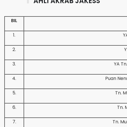
AHLI AKRAB JAKESS
BIL
1.
Y
2.
Y
3.
YA Tn.
4.
Puan Nenn
5.
Tn. M
6.
Tn. 
7.
Tn. M