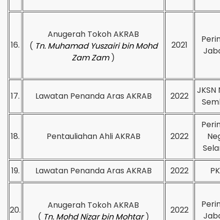
Anugerah Tokoh AKRAB
Peri
16.
2021
(
Tn. Muhamad Yuszairi bin Mohd
Jab
Zam Zam
)
JKSN 
17.
Lawatan Penanda Aras AKRAB
2022
Semb
Peri
18.
Pentauliahan Ahli AKRAB
2022
Neg
Sela
19.
Lawatan Penanda Aras AKRAB
2022
PK
Peri
Anugerah Tokoh AKRAB
20.
2022
Jab
(
Tn. Mohd Nizar bin Mohtar
)