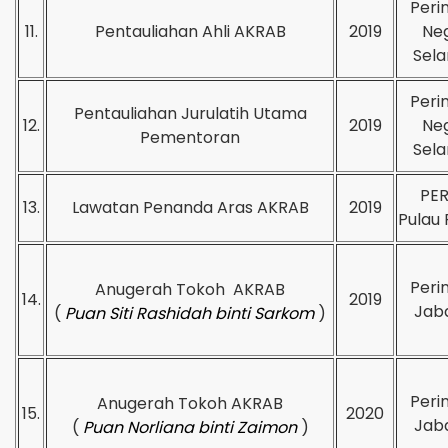
Peri
11.
Pentauliahan Ahli AKRAB
2019
Neg
Sela
Peri
Pentauliahan Jurulatih Utama
12.
2019
Neg
Pementoran
Sela
PER
13.
Lawatan Penanda Aras AKRAB
2019
Pulau 
Peri
Anugerah Tokoh AKRAB
14.
2019
Jab
(
Puan Siti Rashidah binti Sarkom
)
Peri
Anugerah Tokoh AKRAB
15.
2020
Jab
(
Puan Norliana binti Zaimon
)