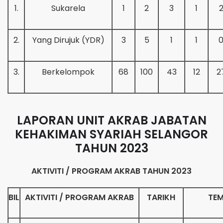
1.
Sukarela
1
2
3
1
2.
Yang Dirujuk (YDR)
3
5
1
1
3.
Berkelompok
68
100
43
12
2
LAPORAN UNIT AKRAB
JABATAN
KEHAKIMAN SYARIAH SELANGOR
TAHUN 2023
AKTIVITI / PROGRAM AKRAB TAHUN 2023
BIL
AKTIVITI / PROGRAM AKRAB
TARIKH
TE