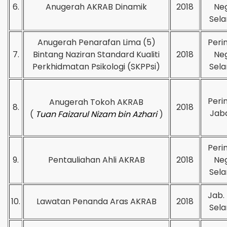
6.
Anugerah AKRAB Dinamik
2018
Neg
Sela
Anugerah Penarafan Lima (5)
Peri
7.
Bintang Naziran Standard Kualiti
2018
Neg
Perkhidmatan Psikologi (SKPPsi)
Sela
Peri
Anugerah Tokoh AKRAB
8.
2018
Jab
(
Tuan Faizarul Nizam bin Azhari
)
Peri
9.
Pentauliahan Ahli AKRAB
2018
Neg
Sela
Jab. 
10.
Lawatan Penanda Aras AKRAB
2018
Sela