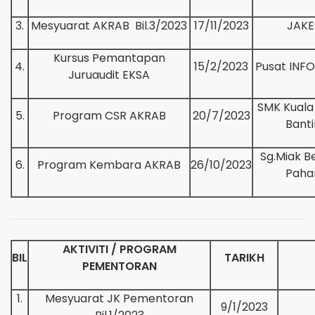
3.
Mesyuarat AKRAB Bil.3/2023
17/11/2023
JAKE
Kursus Pemantapan
4.
15/2/2023
Pusat INF
Juruaudit EKSA
SMK Kuala
5.
Program CSR AKRAB
20/7/2023
Bant
Sg.Miak B
6.
Program Kembara AKRAB
26/10/2023
Paha
AKTIVITI / PROGRAM
BIL
TARIKH
PEMENTORAN
1.
Mesyuarat JK Pementoran
9/1/2023