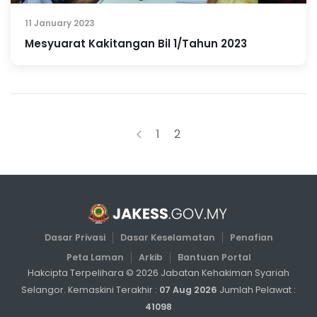
11 January 2023
Mesyuarat Kakitangan Bil 1/Tahun 2023
1
2
Dasar Privasi
Dasar Keselamatan
Penafian
Peta Laman
Arkib
Bantuan Portal
Hakcipta Terpelihara ©
2026
Jabatan Kehakiman Syariah
Selangor. Kemaskini Terakhir :
07 Aug 2026
Jumlah Pelawat :
41098