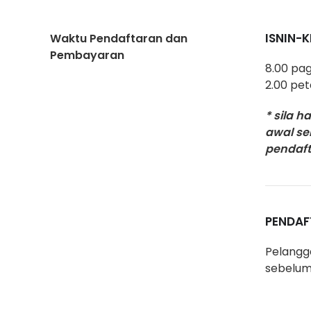
ISNIN-
Waktu Pendaftaran dan
Pembayaran
8.00 pag
2.00 pe
* sila h
awal se
pendaft
PENDAF
Pelangg
sebelum