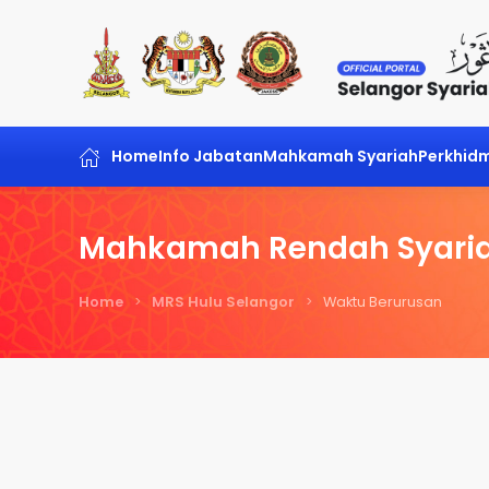
Skip to main content
Home
Info Jabatan
Mahkamah Syariah
Perkhid
Mahkamah Rendah Syaria
Home
MRS Hulu Selangor
Waktu Berurusan