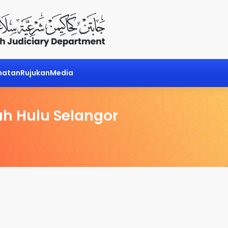
matan
Rujukan
Media
h Hulu Selangor