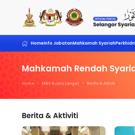
Skip to main content
Home
Info Jabatan
Mahkamah Syariah
Perkhid
Mahkamah Rendah Syaria
Home
MRS Kuala Langat
Berita & Aktiviti
Berita & Aktiviti