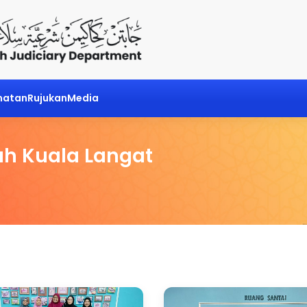
matan
Rujukan
Media
h Kuala Langat