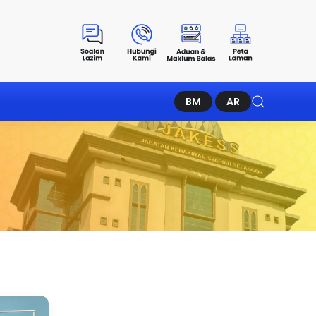
BM
AR