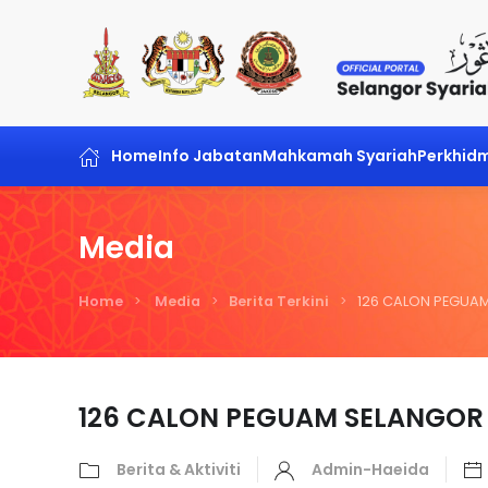
Skip to main content
Home
Info Jabatan
Mahkamah Syariah
Perkhid
Media
Home
Media
Berita Terkini
126 CALON PEGUAM 
126 CALON PEGUAM SELANGOR S
Berita & Aktiviti
Admin-Haeida