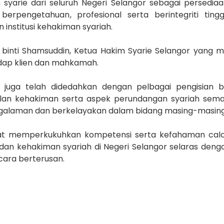
 syarie dari seluruh Negeri Selangor sebagai persedia
rpengetahuan, profesional serta berintegriti ting
nstitusi kehakiman syariah.
h binti Shamsuddin, Ketua Hakim Syarie Selangor yang 
dap klien dan mahkamah.
 juga telah didedahkan dengan pelbagai pengisian b
malan kehakiman serta aspek perundangan syariah sem
galaman dan berkelayakan dalam bidang masing-masing
apat memperkukuhkan kompetensi serta kefahaman cal
an kehakiman syariah di Negeri Selangor selaras deng
cara berterusan.