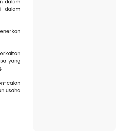
an dalam
gi dalam
menerkan
erkaitan
asa yang
.
on-calon
an usaha