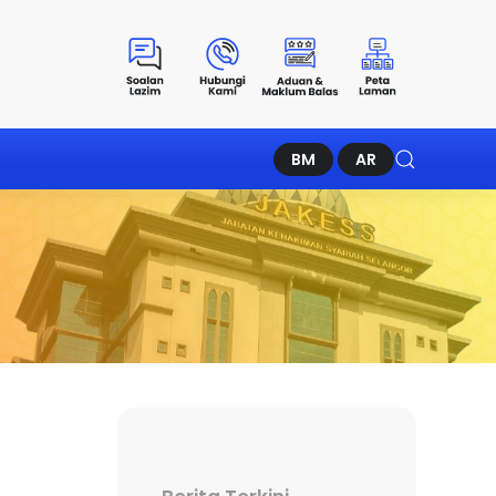
BM
AR