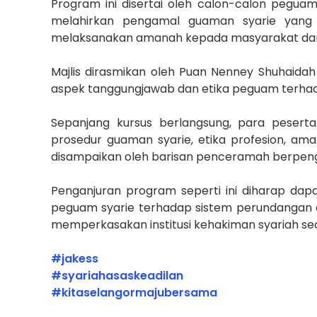
Program ini disertai oleh calon-calon peguam
melahirkan pengamal guaman syarie yang be
melaksanakan amanah kepada masyarakat dan i
Majlis dirasmikan oleh Puan Nenney Shuhaida
aspek tanggungjawab dan etika peguam terha
Sepanjang kursus berlangsung, para peserta
prosedur guaman syarie, etika profesion, a
disampaikan oleh barisan penceramah berpen
Penganjuran program seperti ini diharap d
peguam syarie terhadap sistem perundangan d
memperkasakan institusi kehakiman syariah se
#jakess
#syariahasaskeadilan
#kitaselangormajubersama