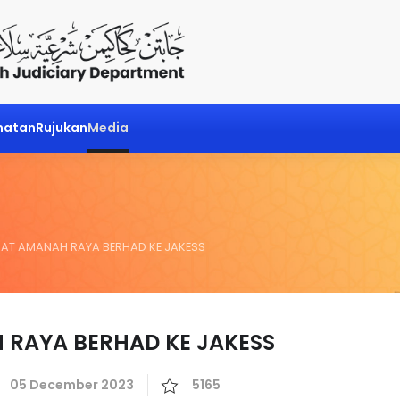
matan
Rujukan
Media
T AMANAH RAYA BERHAD KE JAKESS
RAYA BERHAD KE JAKESS
05 December 2023
5165