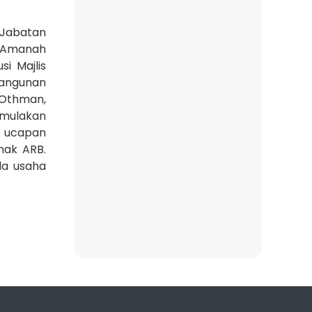
 Jabatan
a Amanah
i Majlis
bangunan
 Othman,
imulakan
i ucapan
hak ARB.
la usaha