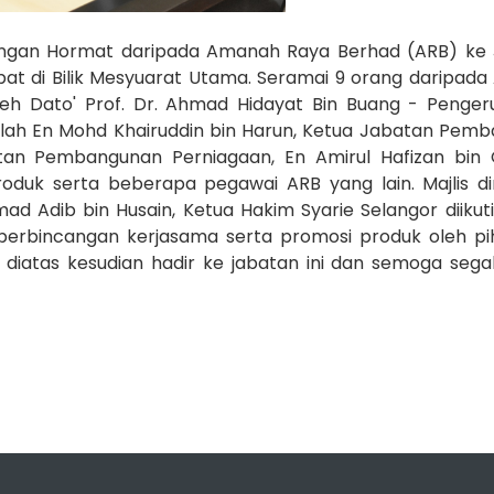
njungan Hormat daripada Amanah Raya Berhad (ARB) ke
at di Bilik Mesyuarat Utama. Seramai 9 orang daripad
leh Dato' Prof. Dr. Ahmad Hidayat Bin Buang - Pengerus
dalah En Mohd Khairuddin bin Harun, Ketua Jabatan Pem
tan Pembangunan Perniagaan, En Amirul Hafizan bin
duk serta beberapa pegawai ARB yang lain. Majlis d
 Adib bin Husain, Ketua Hakim Syarie Selangor diikut
n perbincangan kerjasama serta promosi produk oleh pi
 diatas kesudian hadir ke jabatan ini dan semoga sega