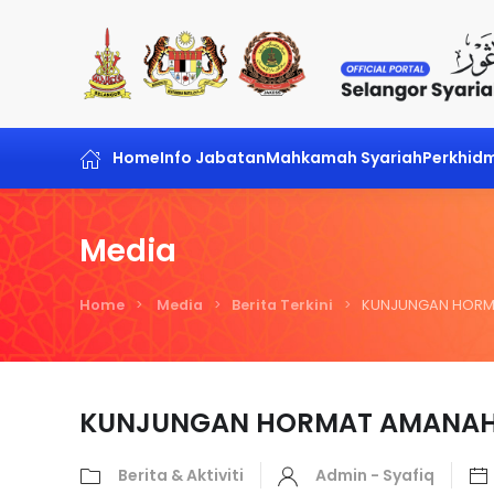
Skip to main content
Home
Info Jabatan
Mahkamah Syariah
Perkhid
Media
Home
Media
Berita Terkini
KUNJUNGAN HORMA
KUNJUNGAN HORMAT AMANAH 
Berita & Aktiviti
Admin - Syafiq