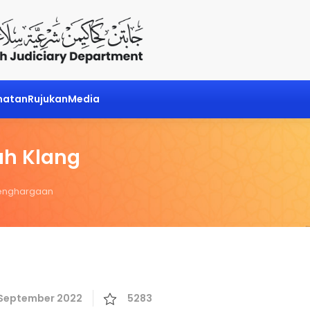
matan
Rujukan
Media
h Klang
enghargaan
 September 2022
5283