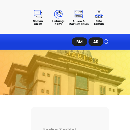
BM
AR