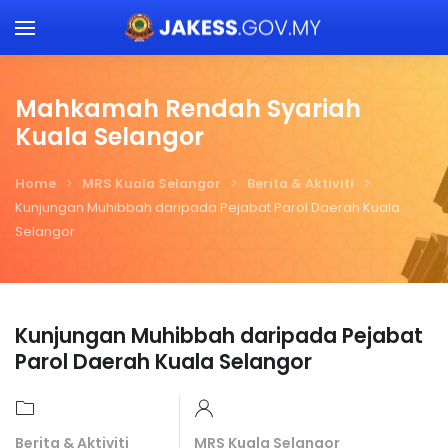
Skip to main content
Mahkamah Rendah Syariah
Kuala Selangor
Home
MRS Kuala Selangor
Berita & Aktiviti
Kunjungan Muhibbah daripada Pejabat Parol Daerah Kuala
Selangor
Kunjungan Muhibbah daripada Pejabat
Parol Daerah Kuala Selangor
Berita & Aktiviti
MRS Kuala Selangor