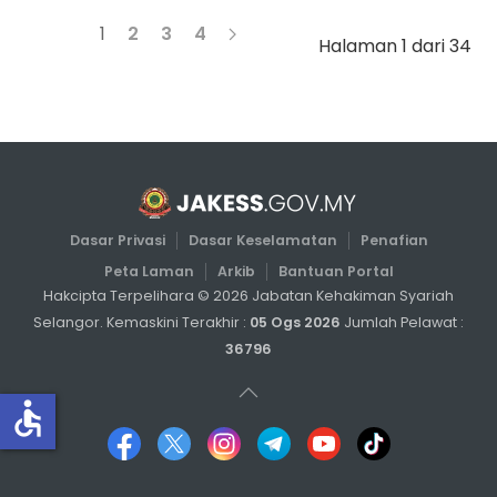
1
2
3
4
Halaman 1 dari 34
Dasar Privasi
Dasar Keselamatan
Penafian
Peta Laman
Arkib
Bantuan Portal
Hakcipta Terpelihara ©
2026
Jabatan Kehakiman Syariah
Selangor. Kemaskini Terakhir :
05 Ogs 2026
Jumlah Pelawat :
36796
accessible