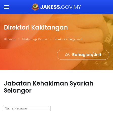
Skip to main content
Direktori Kakitangan
Utama
Hubungi Kami
Direktori Pegawai
Bahagian/Unit
Jabatan Kehakiman Syariah
Selangor