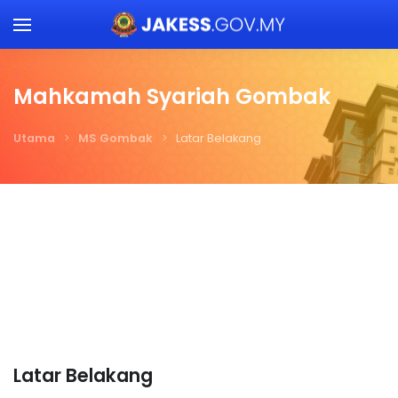
Skip to main content
Mahkamah Syariah Gombak
Utama
MS Gombak
Latar Belakang
Latar Belakang