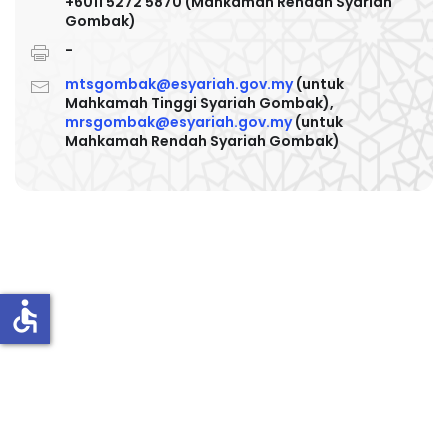
+6011 5272 5870 (Mahkamah Rendah Syariah
Gombak)
-
mtsgombak@esyariah.gov.my
(untuk
Mahkamah Tinggi Syariah Gombak),
mrsgombak@esyariah.gov.my
(untuk
Mahkamah Rendah Syariah Gombak)
accessible