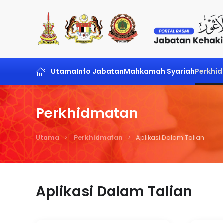
Skip to main content
Utama
Info Jabatan
Mahkamah Syariah
Perkhi
Perkhidmatan
Utama
Perkhidmatan
Aplikasi Dalam Talian
Aplikasi Dalam Talian