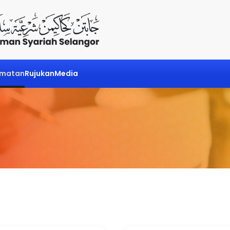
dmatan
Rujukan
Media