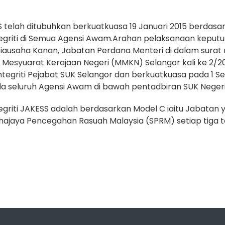
SS telah ditubuhkan berkuatkuasa 19 Januari 2015 berdasar
egriti di Semua Agensi Awam.Arahan pelaksanaan keputusa
iausaha Kanan, Jabatan Perdana Menteri di dalam surat r
is Mesyuarat Kerajaan Negeri (MMKN) Selangor kali ke 2/
egriti Pejabat SUK Selangor dan berkuatkuasa pada 1 Sept 
a seluruh Agensi Awam di bawah pentadbiran SUK Negeri
griti JAKESS adalah berdasarkan Model C iaitu Jabatan ya
uhajaya Pencegahan Rasuah Malaysia (SPRM) setiap tiga 