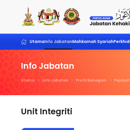
Skip to main content
Utama
Info Jabatan
Mahkamah Syariah
Perkhi
Info Jabatan
Utama
Info Jabatan
Profil Bahagian
Pejabat
Unit Integriti