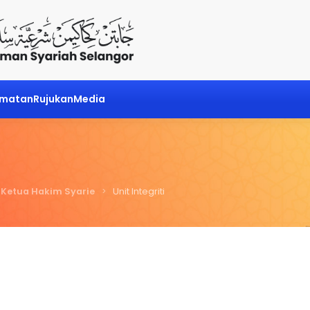
dmatan
Rujukan
Media
 Ketua Hakim Syarie
Unit Integriti