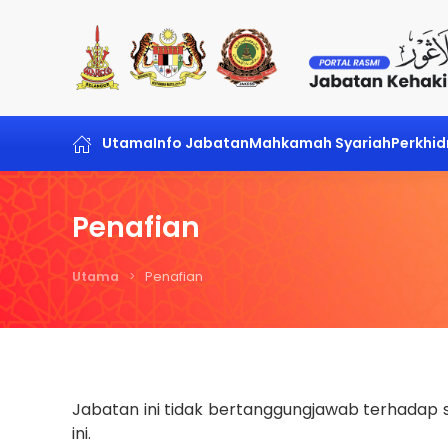
Skip to main content
Utama
Info Jabatan
Mahkamah Syariah
Perkhi
Penafian
Utama
Penafian
Jabatan ini tidak bertanggungjawab terhadap
ini.