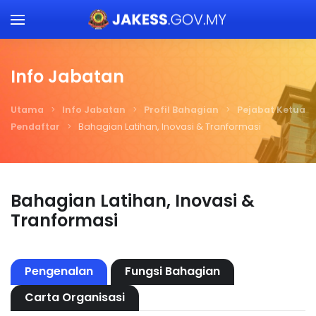
Skip to main content
Info Jabatan
Utama
Info Jabatan
Profil Bahagian
Pejabat Ketua
Pendaftar
Bahagian Latihan, Inovasi & Tranformasi
Bahagian Latihan, Inovasi &
Tranformasi
Pengenalan
Fungsi Bahagian
Carta Organisasi