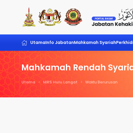
Skip to main content
Utama
Info Jabatan
Mahkamah Syariah
Perkhi
Mahkamah Rendah Syaria
Utama
MRS Hulu Langat
Waktu Berurusan