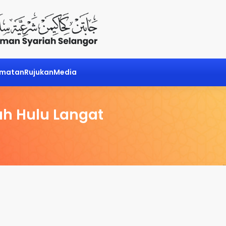
dmatan
Rujukan
Media
h Hulu Langat