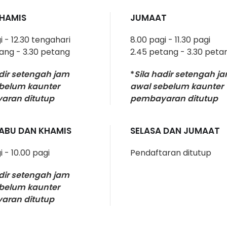
KHAMIS
JUMAAT
i - 12.30 tengahari
8.00 pagi - 11.30 pagi
ang - 3.30 petang
2.45 petang - 3.30 peta
adir setengah jam
*
Sila hadir setengah j
belum kaunter
awal sebelum kaunter
aran ditutup
pembayaran ditutup
RABU DAN KHAMIS
SELASA DAN JUMAAT
i - 10.00 pagi
Pendaftaran ditutup
adir setengah jam
belum kaunter
aran ditutup