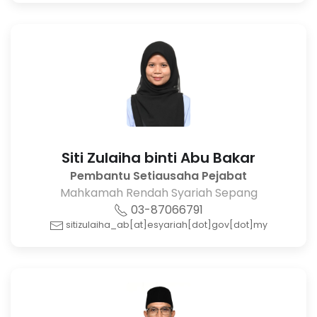
Siti Zulaiha binti Abu Bakar
Pembantu Setiausaha Pejabat
Mahkamah Rendah Syariah Sepang
03-87066791
sitizulaiha_ab[at]esyariah[dot]gov[dot]my