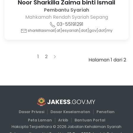
Noor Sharkilla Zaima binti Ismail
Pembantu Syariah
Mahkamah Rendah Syariah Sepang
03-55191291
sharkillaismail[at]esyariah[dot]gov[dot]my
1
2
Halaman 1 dari 2
Dasar Privasi
Dasar Keselamatan
Penafian
Peta Laman
Arkib
Bantuan Portal
Hakcipta Terpelihara ©
2026
Jabatan Kehakiman Syariah