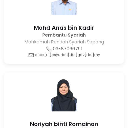
Mohd Anas bin Kadir
Pembantu Syariah
Mahkamah Rendah Syariah Sepang
03-87066791
anas[at]esyariah[dot]gov[dot]my
Noriyah binti Romainon