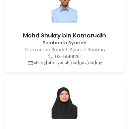
Mohd Shukry bin Kamarudin
Pembantu Syariah
Mahkamah Rendah Syariah Sepang
03-55191291
shukry[at]esyariah[dot]gov[dot]my