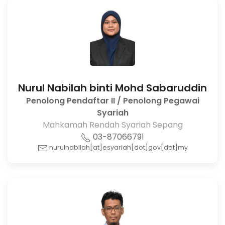
Nurul Nabilah binti Mohd Sabaruddin
Penolong Pendaftar II / Penolong Pegawai
Syariah
Mahkamah Rendah Syariah Sepang
03-87066791
nurulnabilah[at]esyariah[dot]gov[dot]my