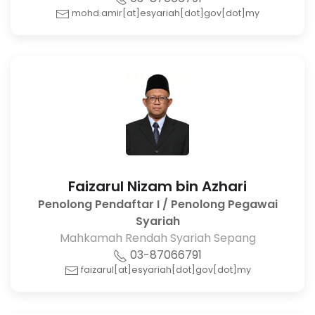
mohd.amir[at]esyariah[dot]gov[dot]my
Faizarul Nizam bin Azhari
Penolong Pendaftar I / Penolong Pegawai
Syariah
Mahkamah Rendah Syariah Sepang
03-87066791
faizarul[at]esyariah[dot]gov[dot]my