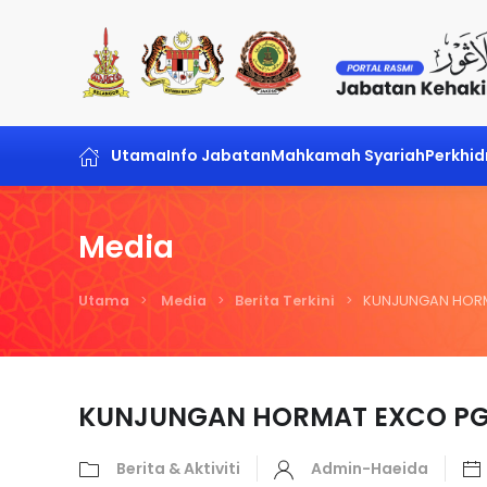
Skip to main content
Utama
Info Jabatan
Mahkamah Syariah
Perkhi
Media
Utama
Media
Berita Terkini
KUNJUNGAN HORM
KUNJUNGAN HORMAT EXCO PGS
Berita & Aktiviti
Admin-Haeida