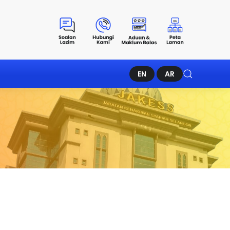
EN
AR