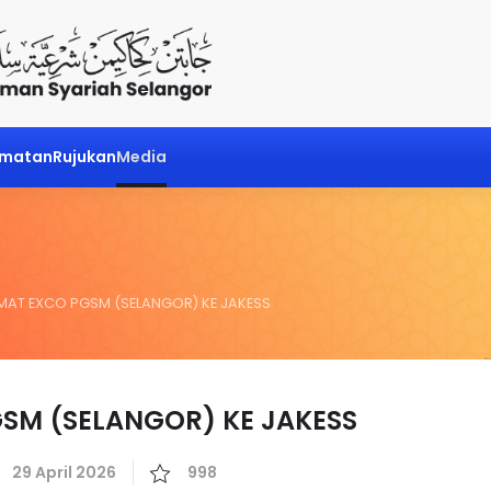
dmatan
Rujukan
Media
AT EXCO PGSM (SELANGOR) KE JAKESS
M (SELANGOR) KE JAKESS
29 April 2026
998