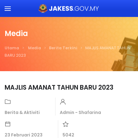
Skip to main content
Media
Utama
Media
Berita Terkini
MAJLIS AMANAT TAHUN
BARU 2023
MAJLIS AMANAT TAHUN BARU 2023
Berita & Aktiviti
Admin - Shafarina
23 Februari 2023
5042