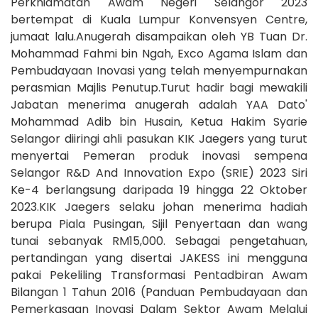
Perkhidmatan Awam Negeri Selangor 2023
bertempat di Kuala Lumpur Konvensyen Centre,
jumaat lalu.Anugerah disampaikan oleh YB Tuan Dr.
Mohammad Fahmi bin Ngah, Exco Agama Islam dan
Pembudayaan Inovasi yang telah menyempurnakan
perasmian Majlis Penutup.Turut hadir bagi mewakili
Jabatan menerima anugerah adalah YAA Dato'
Mohammad Adib bin Husain, Ketua Hakim Syarie
Selangor diiringi ahli pasukan KIK Jaegers yang turut
menyertai Pemeran produk inovasi sempena
Selangor R&D And Innovation Expo (SRIE) 2023 Siri
Ke-4 berlangsung daripada 19 hingga 22 Oktober
2023.KIK Jaegers selaku johan menerima hadiah
berupa Piala Pusingan, Sijil Penyertaan dan wang
tunai sebanyak RM15,000. Sebagai pengetahuan,
pertandingan yang disertai JAKESS ini mengguna
pakai Pekeliling Transformasi Pentadbiran Awam
Bilangan 1 Tahun 2016 (Panduan Pembudayaan dan
Pemerkasaan Inovasi Dalam Sektor Awam Melalui