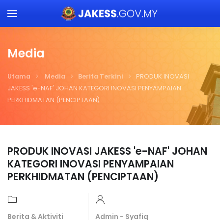
Skip to main content
Media
Utama
Media
Berita Terkini
PRODUK INOVASI
JAKESS 'e-NAF' JOHAN KATEGORI INOVASI PENYAMPAIAN
PERKHIDMATAN (PENCIPTAAN)
PRODUK INOVASI JAKESS 'e-NAF' JOHAN
KATEGORI INOVASI PENYAMPAIAN
PERKHIDMATAN (PENCIPTAAN)
Berita & Aktiviti
Admin - Syafiq