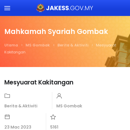
Skip to main content
Mahkamah Syariah Gombak
Utama
MS Gombak
Berita & Aktiviti
Mesyuarat
Kakitangan
Mesyuarat Kakitangan
Berita & Aktiviti
MS Gombak
23 Mac 2023
5161