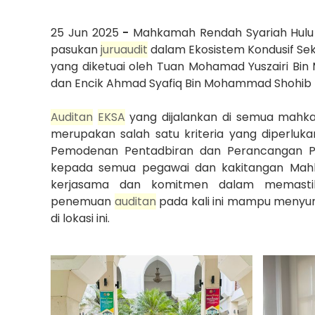
25 Jun 2025
-
Mahkamah Rendah Syariah Hulu S
pasukan
juru
audit
dalam Ekosistem Kondusif Se
yang diketuai oleh Tuan Mohamad Yuszairi Bin
dan Encik Ahmad Syafiq Bin Mohammad Shohib
Audit
an
EKSA
yang dijalankan di semua mahkam
merupakan salah satu kriteria yang diperluk
Pemodenan Pentadbiran dan Perancangan Pe
kepada semua pegawai dan kakitangan Mahk
kerjasama dan komitmen dalam memasti
penemuan
audit
an
pada kali ini mampu menyun
di lokasi ini.