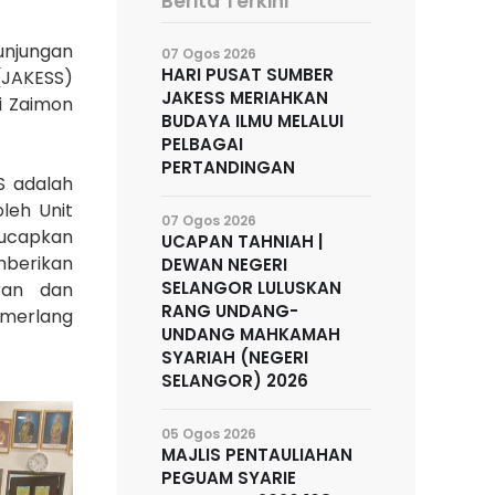
Berita Terkini
unjungan
07 Ogos 2026
HARI PUSAT SUMBER
(JAKESS)
JAKESS MERIAHKAN
i Zaimon
BUDAYA ILMU MELALUI
PELBAGAI
PERTANDINGAN
S adalah
leh Unit
07 Ogos 2026
iucapkan
UCAPAN TAHNIAH |
mberikan
DEWAN NEGERI
SELANGOR LULUSKAN
ran dan
RANG UNDANG-
emerlang
UNDANG MAHKAMAH
SYARIAH (NEGERI
SELANGOR) 2026
05 Ogos 2026
MAJLIS PENTAULIAHAN
PEGUAM SYARIE