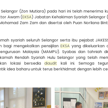
elangor (Zon Mutiara) pada hari ini telah menerima k
ktor Awam (
EKSA
) Jabatan Kehakiman Syariah Selangor 
 Mohamad Zam Zam dan disertai oleh Puan Norliana Bint
ah syariah seluruh Selangor serta ibu pejabat JAKES
an bagi mengekalkan pensijilan
EKSA
yang dikeluarkan o
ngurusan Malaysia (MAMPU). Syabas dan tahniah d
amah Rendah Syariah Hulu Selangor yang telah me
kan lokasi bersedia
di
audit
kali ini. Semoga tegu
tik idea baharu untuk terus berkhidmat dengan lebih c