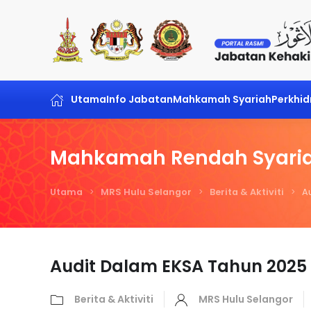
Skip to main content
Utama
Info Jabatan
Mahkamah Syariah
Perkhi
Mahkamah Rendah Syaria
Utama
MRS Hulu Selangor
Berita & Aktiviti
A
Audit Dalam EKSA Tahun 2025
Berita & Aktiviti
MRS Hulu Selangor