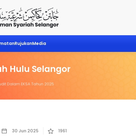
dmatan
Rujukan
Media
h Hulu Selangor
udit Dalam EKSA Tahun 2025
30 Jun 2025
1961