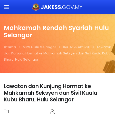
Skip to main content
Mahkamah Rendah Syariah Hulu
Selangor
Utama
MRS Hulu Selangor
Berita & Aktiviti
Lawatan
dan Kunjung Hormat ke Mahkamah Seksyen dan Sivil Kuala Kubu
Bharu, Hulu Selangor
Lawatan dan Kunjung Hormat ke
Mahkamah Seksyen dan Sivil Kuala
Kubu Bharu, Hulu Selangor