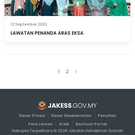
12 September 2022
LAWATAN PENANDA ARAS EKSA
1
2
Dasar Privasi
Dasar Keselamatan
Penafian
Peta Laman
Arkib
Bantuan Portal
Hakcipta Terpelihara ©
2026
Jabatan Kehakiman Syariah