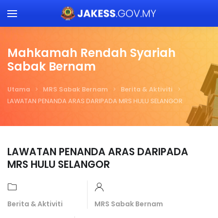
Skip to main content
Mahkamah Rendah Syariah
Sabak Bernam
Utama
MRS Sabak Bernam
Berita & Aktiviti
LAWATAN PENANDA ARAS DARIPADA MRS HULU SELANGOR
LAWATAN PENANDA ARAS DARIPADA
MRS HULU SELANGOR
Berita & Aktiviti
MRS Sabak Bernam