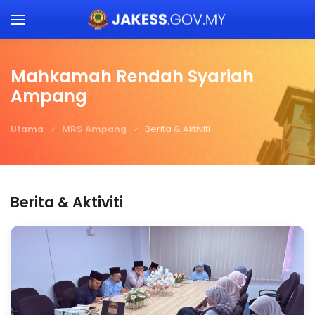
Skip to main content
Mahkamah Rendah Syariah
Ampang
Utama
MRS Ampang
Berita & Aktiviti
Berita & Aktiviti