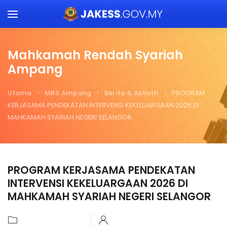
Skip to main content
Mahkamah Rendah Syariah
Ampang
Utama
MRS Ampang
Berita & Aktiviti
PROGRAM
KERJASAMA PENDEKATAN INTERVENSI KEKELUARGAAN 2026 DI
MAHKAMAH SYARIAH NEGERI SELANGOR
PROGRAM KERJASAMA PENDEKATAN
INTERVENSI KEKELUARGAAN 2026 DI
MAHKAMAH SYARIAH NEGERI SELANGOR