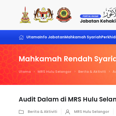
Skip to main content
Utama
Info Jabatan
Mahkamah Syariah
Perkhi
Mahkamah Rendah Syaria
Utama
MRS Hulu Selangor
Berita & Aktiviti
A
Audit Dalam di MRS Hulu Sela
Berita & Aktiviti
MRS Hulu Selangor