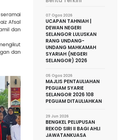
Berita Terkini
 seramai
07 Ogos 2026
UCAPAN TAHNIAH |
aiz Afsal
DEWAN NEGERI
Jamil dan
SELANGOR LULUSKAN
RANG UNDANG-
mengikut
UNDANG MAHKAMAH
ngan dan
SYARIAH (NEGERI
SELANGOR) 2026
05 Ogos 2026
MAJLIS PENTAULIAHAN
PEGUAM SYARIE
SELANGOR 2026 108
PEGUAM DITAULIAHKAN
29 Jun 2026
BENGKEL PELUPUSAN
REKOD SIRI II BAGI AHLI
JAWATANKUASA