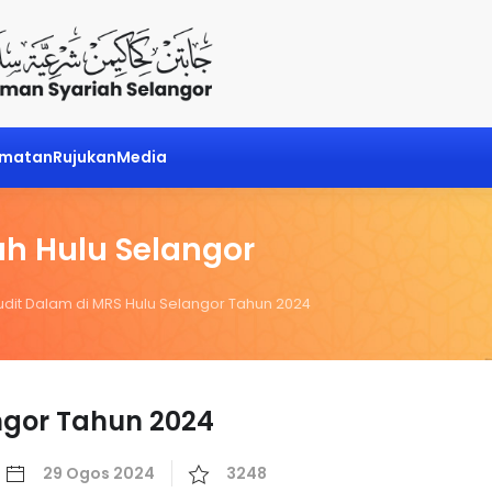
dmatan
Rujukan
Media
h Hulu Selangor
udit Dalam di MRS Hulu Selangor Tahun 2024
ngor Tahun 2024
29 Ogos 2024
3248