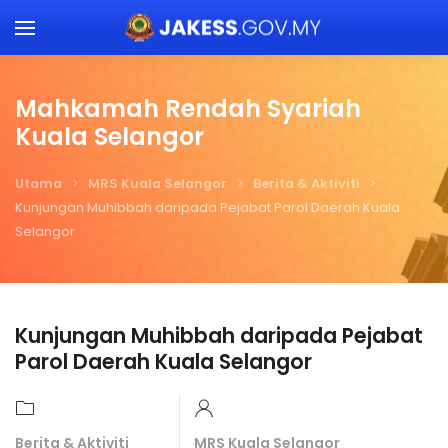
Skip to main content
Mahkamah Rendah Syariah
Kuala Selangor
Utama
MRS Kuala Selangor
Berita & Aktiviti
Kunjungan Muhibbah daripada Pejabat Parol Daerah Kuala
Selangor
Kunjungan Muhibbah daripada Pejabat
Parol Daerah Kuala Selangor
Berita & Aktiviti
MRS Kuala Selangor